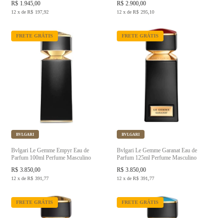
R$
1.945,00
R$
2.900,00
12
x
de
R$
197,92
12
x
de
R$
295,10
FRETE GRÁTIS
FRETE GRÁTIS
BVLGARI
BVLGARI
Bvlgari Le Gemme Empyr Eau de
Bvlgari Le Gemme Garanat Eau de
Parfum 100ml Perfume Masculino
Parfum 125ml Perfume Masculino
R$
3.850,00
R$
3.850,00
12
x
de
R$
391,77
12
x
de
R$
391,77
FRETE GRÁTIS
FRETE GRÁTIS