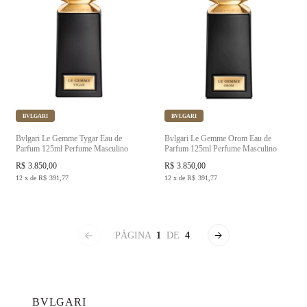
BVLGARI
BVLGARI
Bvlgari Le Gemme Tygar Eau de
Bvlgari Le Gemme Orom Eau de
Parfum 125ml Perfume Masculino
Parfum 125ml Perfume Masculino
R$
3.850,00
R$
3.850,00
12
x
de
R$
391,77
12
x
de
R$
391,77
PÁGINA
1
DE
4
BVLGARI