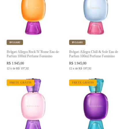
BVLGARI
BVLGARI
Bvlgari Allegra Rock´N´Rome Eau de
Bvlgari Allegra Chill & Sole Eau de
Parfum 100ml Perfume Feminino
Parfum 100ml Perfume Feminino
R$
1.945,00
R$
1.945,00
12
x
de
R$
197,92
12
x
de
R$
197,92
FRETE GRÁTIS
FRETE GRÁTIS