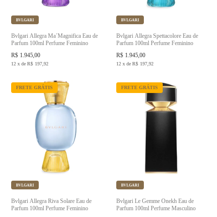
BVLGARI
BVLGARI
Bvlgari Allegra Ma´Magnifica Eau de
Bvlgari Allegra Spettacolore Eau de
Parfum 100ml Perfume Feminino
Parfum 100ml Perfume Feminino
R$
1.945,00
R$
1.945,00
12
x
de
R$
197,92
12
x
de
R$
197,92
FRETE GRÁTIS
FRETE GRÁTIS
BVLGARI
BVLGARI
Bvlgari Allegra Riva Solare Eau de
Bvlgari Le Gemme Onekh Eau de
Parfum 100ml Perfume Feminino
Parfum 100ml Perfume Masculino