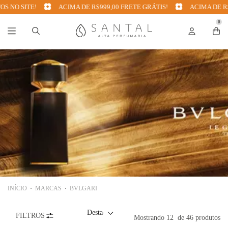
NO SITE!
ACIMA DE R$999,00 FRETE GRÁTIS!
ACIMA DE R$99
0
INÍCIO
MARCAS
BVLGARI
FILTROS
Mostrando
12
de 46 produtos