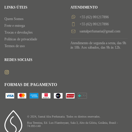
LINKS ÚTEIS
ATENDIMENTO
+55 (62) 991217896
Quem Somos
+55 (62) 991217896
Frete e entrega
santalperfumaria@gmail.com
Trocas e devoluções
Políticas de privacidade
Atendimento de segunda a sexta, das 9h
Termos de uso
às 18h. Aos sábados, das 9h às 12h.
REDES SOCIAIS
FORMAS DE PAGAMENTO
© 2024, Santal Alta Perfumaria. Todos os direitos reservados.
Rua Terezina, Ed. Lux Flamboyant, Sala 3, Alto da Glória, Goiânia, Brasil -
74.093-140