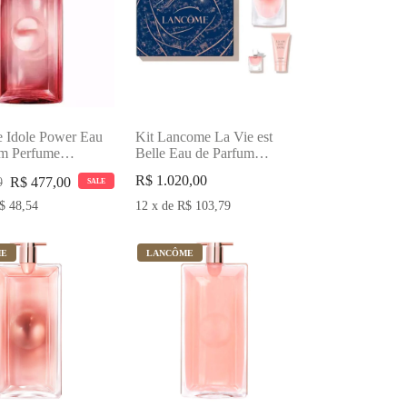
 Idole Power Eau
Kit Lancome La Vie est
um Perfume
Belle Eau de Parfum
o
Perfume Feminino
R$
1.020,00
R$
477,00
0
SALE
$
48,54
12
x
de
R$
103,79
ME
LANCÔME