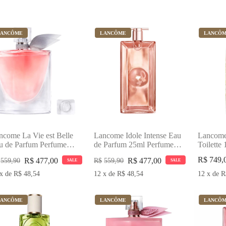
LANCÔME
LANCÔME
LANCÔ
ncome La Vie est Belle
Lancome Idole Intense Eau
Lancome
u de Parfum Perfume
de Parfum 25ml Perfume
Toilette
minino
Feminino
Feminin
R$
749,
R$
477,00
R$
477,00
559,90
R$
559,90
SALE
SALE
x
de
R$
48,54
12
x
de
R$
48,54
12
x
de
R
LANCÔME
LANCÔME
LANCÔ