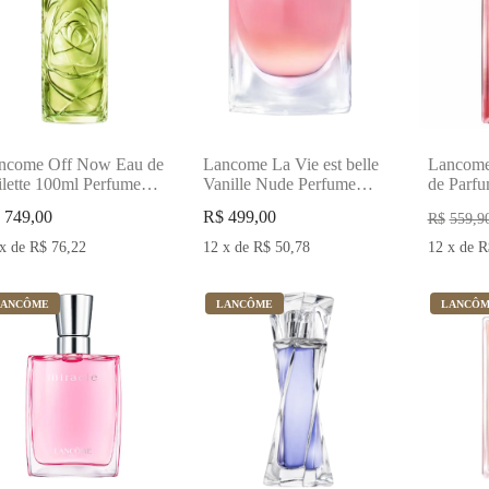
ncome Off Now Eau de
Lancome La Vie est belle
Lancome
ilette 100ml Perfume
Vanille Nude Perfume
de Parf
mpartilhavel
Feminino
Feminin
749,00
R$
499,00
R$
559,9
x
de
R$
76,22
12
x
de
R$
50,78
12
x
de
R
LANCÔME
LANCÔME
LANCÔ