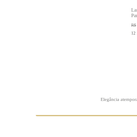
La
Pa
R$
12
Elegância atempora