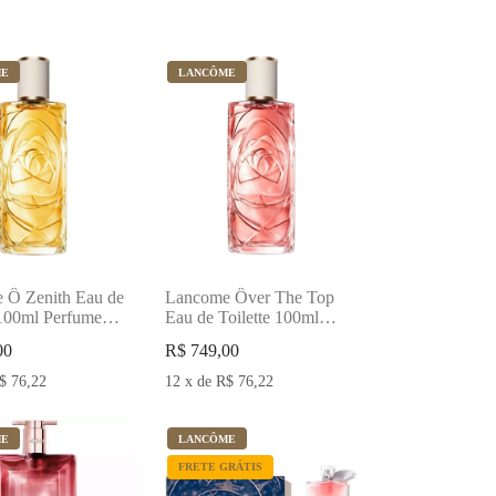
ME
LANCÔME
 Ô Zenith Eau de
Lancome Ôver The Top
 100ml Perfume
Eau de Toilette 100ml
o
Perfume Compartilhável
00
R$
749,00
$
76,22
12
x
de
R$
76,22
ME
LANCÔME
FRETE GRÁTIS