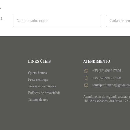
R
ua
LINKS ÚTEIS
ATENDIMENTO
+55 (62) 991217896
Quem Somos
+55 (62) 991217896
Frete e entrega
santalperfumaria@gmail.c
Trocas e devoluções
Políticas de privacidade
Atendimento de segunda a sexta, 
Termos de uso
18h. Aos sábados, das 9h às 12h.