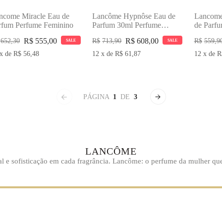
ncome Miracle Eau de
Lancôme Hypnôse Eau de
Lancome
rfum Perfume Feminino
Parfum 30ml Perfume
de Parf
Feminino
Feminin
R$
555,00
R$
608,00
652,30
R$
713,90
R$
559,9
SALE
SALE
x
de
R$
56,48
12
x
de
R$
61,87
12
x
de
R
PÁGINA
1
DE
3
LANCÔME
l e sofisticação em cada fragrância. Lancôme: o perfume da mulher q