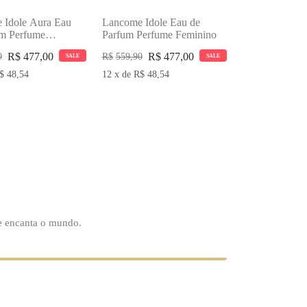
 Idole Aura Eau
Lancome Idole Eau de
um Perfume
Parfum Perfume Feminino
o
R$
477,00
R$
477,00
0
R$
559,90
SALE
SALE
$
48,54
12
x
de
R$
48,54
ue encanta o mundo.