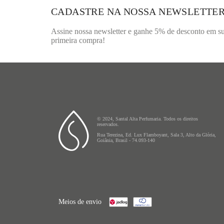
CADASTRE NA NOSSA NEWSLETTE
Assine nossa newsletter e ganhe 5% de desconto em s
primeira compra!
© 2024, Santal Alta Perfumaria. Todos os direitos
reservados.
Rua Terezina, Ed. Lux Flamboyant, Sala 3, Alto da Glória,
Goiânia, Brasil - 74.093-140
Meios de envio