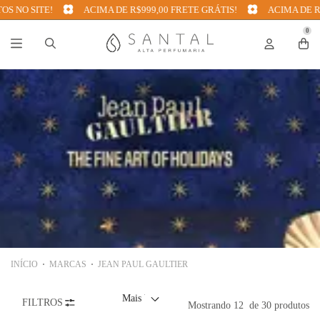
NO SITE!
ACIMA DE R$999,00 FRETE GRÁTIS!
ACIMA DE R$99
0
INÍCIO
MARCAS
JEAN PAUL GAULTIER
FILTROS
Mostrando
12
de 30 produtos