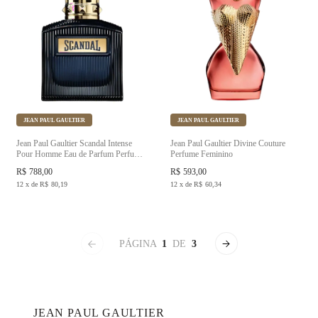
JEAN PAUL GAULTIER
JEAN PAUL GAULTIER
Jean Paul Gaultier Scandal Intense
Jean Paul Gaultier Divine Couture
Pour Homme Eau de Parfum Perfume
Perfume Feminino
Masculino
R$
788,00
R$
593,00
12
x
de
R$
80,19
12
x
de
R$
60,34
PÁGINA
1
DE
3
JEAN PAUL GAULTIER