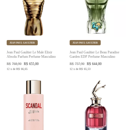
JEAN PAUL GAULTIER
JEAN PAUL GAULTIER
Jean Paul Gaultier Le Male Elixir
Jean Paul Gaultier Le Beau Paradise
Absolu Parfum Perfume Masculino
Garden EDP Perfume Masculino
R$
768,90
R$
655,00
R$
757,90
R$
644,00
12
x
de
R$
66,65
12
x
de
R$
65,53