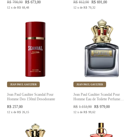
R$
790,90
R$
673,00
R$
812,90
R$
691,00
12
x
de
R$
68,48
12
x
de
R$
70,32
JEAN PAUL GAULTIER
JEAN PAUL GAULTIER
Jean Paul Gaultier Scandal Pour
Jean Paul Gaultier Scandal Pour
Homme Deo 150ml Desodorante
Homme Eau de Toilette Perfume
Masculino
R$
257,00
R$
1.153,90
R$
979,00
12
x
de
R$
26,15
12
x
de
R$
99,62