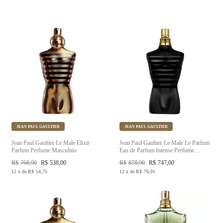
JEAN PAUL GAULTIER
JEAN PAUL GAULTIER
Jean Paul Gaultier Le Male Elixir
Jean Paul Gaultier Le Male Le Parfum
Parfum Perfume Masculino
Eau de Parfum Intense Perfume
Masculino
R$
768,90
R$
538,00
R$
878,90
R$
747,00
12
x
de
R$
54,75
12
x
de
R$
76,01