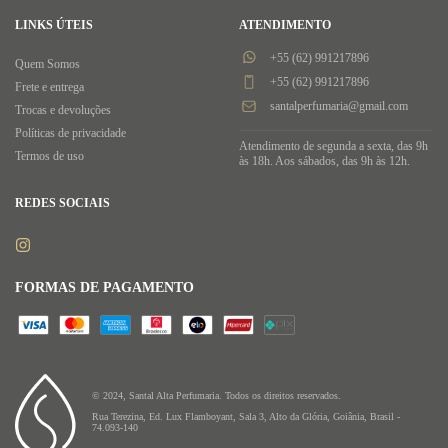
LINKS ÚTEIS
ATENDIMENTO
+55 (62) 991217896
Quem Somos
+55 (62) 991217896
Frete e entrega
santalperfumaria@gmail.com
Trocas e devoluções
Políticas de privacidade
Atendimento de segunda a sexta, das 9h
Termos de uso
às 18h. Aos sábados, das 9h às 12h.
REDES SOCIAIS
FORMAS DE PAGAMENTO
© 2024, Santal Alta Perfumaria. Todos os direitos reservados.
Rua Terezina, Ed. Lux Flamboyant, Sala 3, Alto da Glória, Goiânia, Brasil -
74.093-140