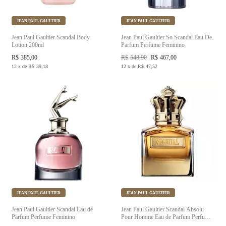
JEAN PAUL GAULTIER
JEAN PAUL GAULTIER
Jean Paul Gaultier Scandal Body
Jean Paul Gaultier So Scandal Eau De
Lotion 200ml
Parfum Perfume Feminino
R$
385,00
R$
548,90
R$
467,00
12
x
de
R$
39,18
12
x
de
R$
47,52
JEAN PAUL GAULTIER
JEAN PAUL GAULTIER
Jean Paul Gaultier Scandal Eau de
Jean Paul Gaultier Scandal Absolu
Parfum Perfume Feminino
Pour Homme Eau de Parfum Perfume
Masculino