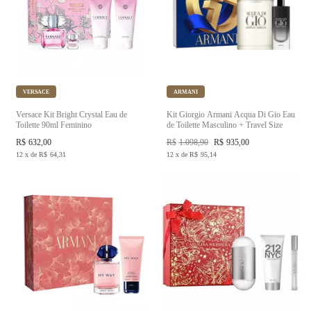
VERSACE
ARMANI
Versace Kit Bright Crystal Eau de
Kit Giorgio Armani Acqua Di Gio Eau
Toilette 90ml Feminino
de Toilette Masculino + Travel Size
R$
632,00
R$
1.098,90
R$
935,00
12
x
de
R$
64,31
12
x
de
R$
95,14