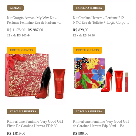
ARMANI
CAROLINA HERRERA
Kit Giorgio Armani My Way Kit -
Kit Carolina Herrera - Perfume 212
Perfume Feminino Eau de Parfum +
NYC Eau de Toilette + Loção Corporal
Shower Gel Kit
+ Travel Size
R$
1.175,90
R$
987,00
R$
829,00
12
x
de
R$
100,44
12
x
de
R$
84,36
FRETE GRÁTIS
FRETE GRÁTIS
CAROLINA HERRERA
CAROLINA HERRERA
Kit Perfume Feminino Very Good Girl
Kit Perfume Feminino Very Good Girl
Elixir De Carolina Herrera EDP 80ml
de Carolina Herrera Edp 80ml + Body
+ Body Lotion 100ml
Lotion 100ml + Travel Size 10ml
R$
1.019,00
R$
999,00