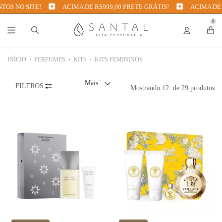
 NO SITE!
ACIMA DE R$999,00 FRETE GRÁTIS!
ACIMA DE R$
0
INÍCIO
PERFUMES
KITS
KITS FEMININOS
FILTROS
Mostrando
12
de 29 produtos