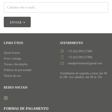
LINKS ÚTEIS
ATENDIMENTO
+55 (62) 991217896
Quem Somos
+55 (62) 991217896
Frete e entrega
santalperfumaria@gmail.com
Trocas e devoluções
Políticas de privacidade
Atendimento de segunda a sexta, das 9h
Termos de uso
às 18h. Aos sábados, das 9h às 12h.
REDES SOCIAIS
FORMAS DE PAGAMENTO