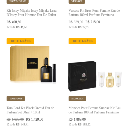
ISSEY MIYAKE
VERSACE
Kit Issey Miyake Issey Miyake Leau
Versace Kit Eros Pour Femme Eau de
D'Issey Pour Homme Eau De Toilette
Parfum 100ml Perfume Feminino
75ml + Gel De Banho 50ml Masculino
R$
408,60
R$
829,00
R$
715,00
12
x
de
R$
41,58
12
x
de
R$
72,76
FRETE GRÁTIS
FRETE GRÁTIS
TOM FORD
MONCLER
Tom Ford Kit Black Orchid Eau de
Moncler Pour Femme Sunrise Kit Eau
Parfum Set 50ml + 10ml
de Parfum 100 ml Perfume Feminino
R$
1.639,00
R$
1.429,00
R$
1.889,00
12
x
de
R$
145,41
12
x
de
R$
192,22