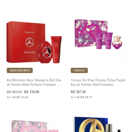
MERCEDES BENZ
VERSACE
Kit Mercedes Benz Woman in Red Eau
Versace Kit Pour Femme Dylan Purple
de Parfum 60ml Perfume Feminino +
Eau de Parfum 50ml Feminino
Body Lotion 100ml
R$
603,90
R$
350,00
R$
587,00
12
x
de
R$
35,62
12
x
de
R$
59,73