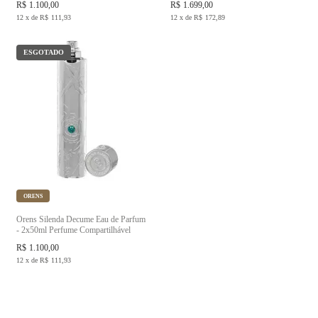
R$
1.100,00
R$
1.699,00
12
x
de
R$
111,93
12
x
de
R$
172,89
ESGOTADO
ORENS
Orens Silenda Decume Eau de Parfum
- 2x50ml Perfume Compartilhável
R$
1.100,00
12
x
de
R$
111,93