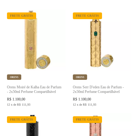
FRETE GRÁTIS
FRETE GRÁTIS
ORENS
ORENS
Orens Moiré de Kalha Eau de Parfum
Orens Serr D'eden Eau de Parfum -
- 2x50ml Perfume Compartilhável
2x50ml Perfume Compartilhável
R$
1.100,00
R$
1.100,00
12
x
de
R$
111,93
12
x
de
R$
111,93
FRETE GRÁTIS
FRETE GRÁTIS