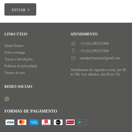
LINKS ÚTEIS
ATENDIMENTO
+55 (62) 991217896
Quem Somos
+55 (62) 991217896
Frete e entrega
santalperfumaria@gmail.com
Trocas e devoluções
Políticas de privacidade
Atendimento de segunda a sexta, das 9h
Termos de uso
às 18h. Aos sábados, das 9h às 12h.
REDES SOCIAIS
FORMAS DE PAGAMENTO