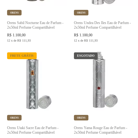
ORENS
ORENS
Orens Sabil Nocturne Eau de Parfum -
Orens Undea Des Iles Eau de Parfum -
2x50ml Perfume Compartilhável
2x50ml Perfume Compartilhável
R$
1.100,00
R$
1.100,00
12
x
de
R$
111,93
12
x
de
R$
111,93
FRETE GRÁTIS
ESGOTADO
ORENS
ORENS
Orens Utaki Sacre Eau de Parfum -
Orens Yama Rouge Eau de Parfum -
2x50ml Perfume Compartilhável
2x50ml Perfume Compartilhável