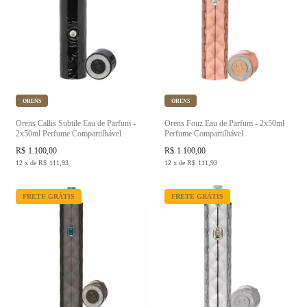
ORENS
ORENS
Orens Callis Subtile Eau de Parfum -
Orens Fouz Eau de Parfum - 2x50ml
2x50ml Perfume Compartilhável
Perfume Compartilhável
R$
1.100,00
R$
1.100,00
12
x
de
R$
111,93
12
x
de
R$
111,93
FRETE GRÁTIS
FRETE GRÁTIS