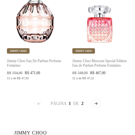
JIMMY CHOO
JIMMY CHOO
Jimmy Choo Eau De Parfum Perfume
Jimmy Choo Blossom Special Edition
Feminino
Eau de Parfum Perfume Feminino
R$
554,40
R$
471,00
R$
548,90
R$
467,00
12
x
de
R$
47,93
12
x
de
R$
47,52
PÁGINA
1
DE
2
JIMMY CHOO