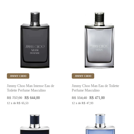
JIMMY CHOO
JIMMY CHOO
Jimmy Choo Man Intense Eau de
Jimmy Choo Man Eau de Toilette
Toilette Perfume Masculino
Perfume Masculino
R$
757,90
R$
644,00
R$
554,40
R$
471,00
12
x
de
R$
65,53
12
x
de
R$
47,93