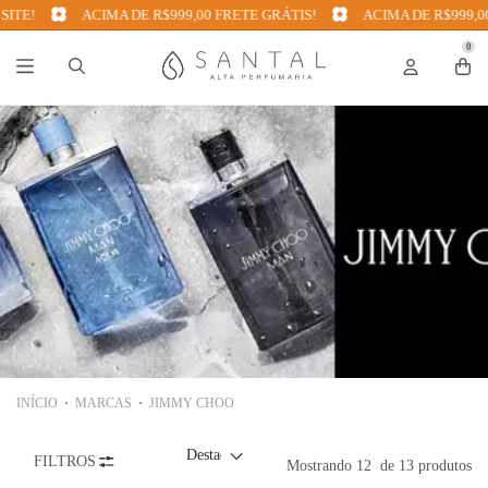
E!
ACIMA DE R$999,00 FRETE GRÁTIS!
ACIMA DE R$999,00 F
0
INÍCIO
MARCAS
JIMMY CHOO
FILTROS
Mostrando
12
de 13 produtos