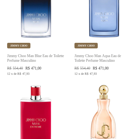
JIMMY CHOO
JIMMY CHOO
Jimmy Choo Man Blue Eau de Toilette
Jimmy Choo Man Aqua Eau de
Perfume Masculino
Toilette Perfume Masculino
R$
554,40
R$
471,00
R$
554,40
R$
471,00
12
x
de
R$
47,93
12
x
de
R$
47,93