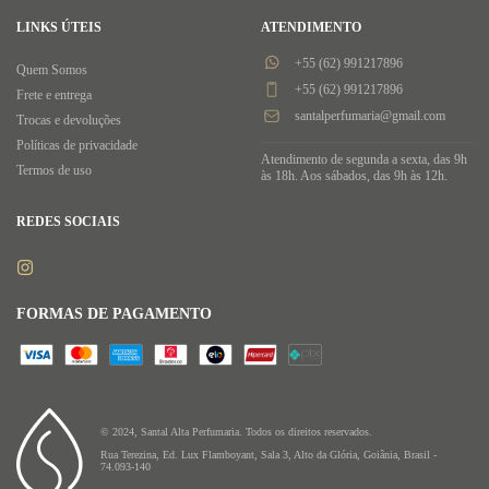
LINKS ÚTEIS
ATENDIMENTO
+55 (62) 991217896
Quem Somos
+55 (62) 991217896
Frete e entrega
santalperfumaria@gmail.com
Trocas e devoluções
Políticas de privacidade
Atendimento de segunda a sexta, das 9h
Termos de uso
às 18h. Aos sábados, das 9h às 12h.
REDES SOCIAIS
FORMAS DE PAGAMENTO
© 2024, Santal Alta Perfumaria. Todos os direitos reservados.
Rua Terezina, Ed. Lux Flamboyant, Sala 3, Alto da Glória, Goiânia, Brasil -
74.093-140