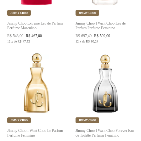
JIMMY CHOO
JIMMY CHOO
Jimmy Choo Extreme Eau de Parfum
Jimmy Choo I Want Choo Eau de
Perfume Masculino
Parfum Perfume Feminino
R$
548,90
R$
467,00
R$
697,40
R$
592,00
12
x
de
R$
47,52
12
x
de
R$
60,24
JIMMY CHOO
JIMMY CHOO
Jimmy Choo I Want Choo Le Parfum
Jimmy Choo I Want Choo Forever Eau
Perfume Feminino
de Toilette Perfume Feminino