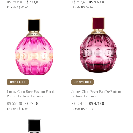
R$
790,90
R$
673,00
R$
697,40
R$
592,00
12
x
de
R$
68,48
12
x
de
R$
60,24
JIMMY CHOO
JIMMY CHOO
Jimmy Choo Rose Passion Eau de
Jimmy Choo Fever Eau De Parfum
Parfum Perfume Feminino
Perfume Feminino
R$
554,40
R$
471,00
R$
554,40
R$
471,00
12
x
de
R$
47,93
12
x
de
R$
47,93