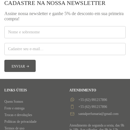
CADASTRE NA NOSSA NEWSLETTER
Assine nossa newsletter e ganhe 5% de desconto em sua primeira
compra!
LINKS ÚTEIS
ATENDIMENTO
+55 (62) 991217896
Quem Somos
+55 (62) 991217896
Frete e entrega
santalperfumaria@gmail.com
Trocas e devoluções
Políticas de privacidade
Atendimento de segunda a sexta, das 9h
Termos de uso
às 18h. Aos sábados, das 9h às 12h.