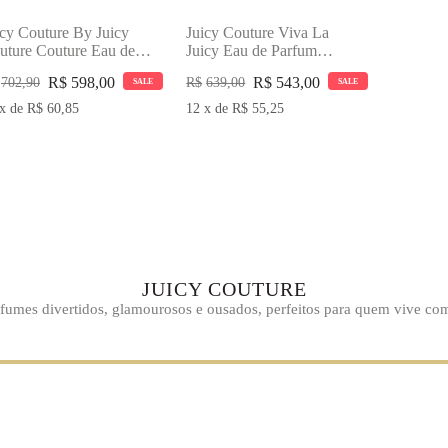
icy Couture By Juicy
Juicy Couture Viva La
uture Couture Eau de
Juicy Eau de Parfum
rfum 100ml Perfume
100ml Perfume Feminino
R$
598,00
R$
543,00
702,90
R$
639,00
SALE
SALE
minino
x
de
R$
60,85
12
x
de
R$
55,25
JUICY COUTURE
rfumes divertidos, glamourosos e ousados, perfeitos para quem vive com 