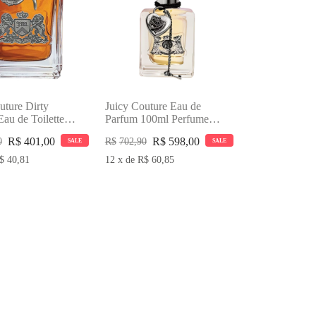
uture Dirty
Juicy Couture Eau de
Eau de Toilette
Parfum 100ml Perfume
erfume Masculino
Feminino
R$
401,00
R$
598,00
0
R$
702,90
SALE
SALE
$
40,81
12
x
de
R$
60,85