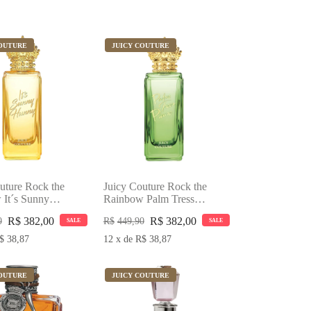
COUTURE
JUICY COUTURE
uture Rock the
Juicy Couture Rock the
It´s Sunny
Rainbow Palm Tress
u de Toilette
Please Eau de Toilette
R$
382,00
R$
382,00
0
R$
449,90
SALE
SALE
rfume Feminino
75ml Perfume Feminino
$
38,87
12
x
de
R$
38,87
COUTURE
JUICY COUTURE