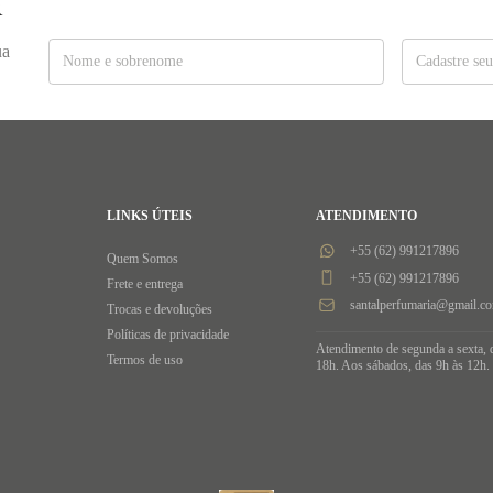
R
ua
LINKS ÚTEIS
ATENDIMENTO
+55 (62) 991217896
Quem Somos
+55 (62) 991217896
Frete e entrega
santalperfumaria@gmail.c
Trocas e devoluções
Políticas de privacidade
Atendimento de segunda a sexta, 
Termos de uso
18h. Aos sábados, das 9h às 12h.