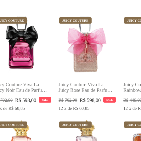
UICY COUTURE
JUICY COUTURE
JUICY 
icy Couture Viva La
Juicy Couture Viva La
Juicy Co
icy Noir Eau de Parfum
Juicy Rose Eau de Parfum
Rainbow 
0ml Perfume Feminino
100ml Perfume Feminino
Hunny Ea
R$
598,00
R$
598,00
702,90
R$
702,90
R$
449,9
SALE
SALE
75ml Pe
x
de
R$
60,85
12
x
de
R$
60,85
12
x
de
R
UICY COUTURE
JUICY COUTURE
JUICY 