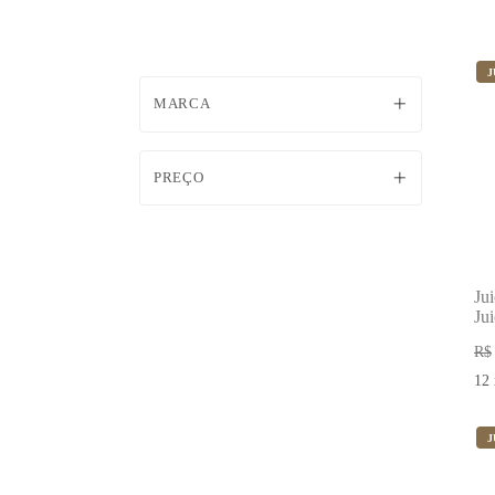
J
MARCA
PREÇO
Ju
Ju
10
R$
12
J