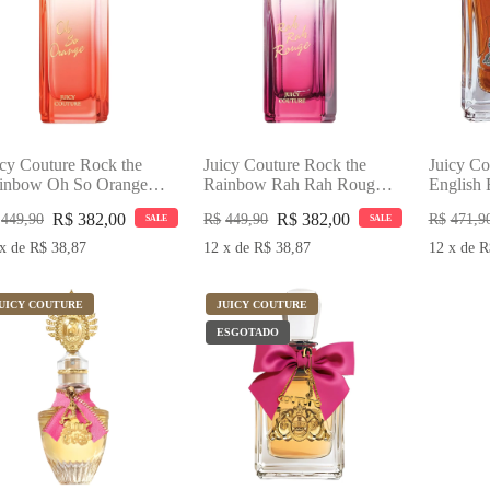
icy Couture Rock the
Juicy Couture Rock the
Juicy Co
inbow Oh So Orange
Rainbow Rah Rah Rouge
English 
u de Toilette 75ml
Eau de Toilette 75ml
100ml P
R$
382,00
R$
382,00
449,90
R$
449,90
R$
471,9
SALE
SALE
rfume Feminino
Perfume Feminino
x
de
R$
38,87
12
x
de
R$
38,87
12
x
de
R
UICY COUTURE
JUICY COUTURE
ESGOTADO