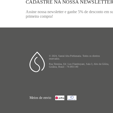
CADASTRE NA NOSSA NEWSLETTE
Assine nossa newsletter e ganhe 5% de desconto em s
primeira compra!
© 2024, Santal Alta Perfumaria. Todos os direitos
reservados.
Rua Terezina, Ed. Lux Flamboyant, Sala 3, Alto da Glória,
Goiânia, Brasil - 74.093-140
Meios de envio