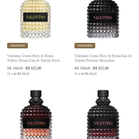
VALENTINO
VALENTINO
Valentino Uomo Born In Roma
Valentino Uomo Born In Roma Eau de
Yellow Dream Eau de Toilette Perfume
Toilette Perfume Masculino
Masculino
R$
768,90
R$
655,00
R$
768,90
R$
655,00
12
x
de
R$
66,65
12
x
de
R$
66,65