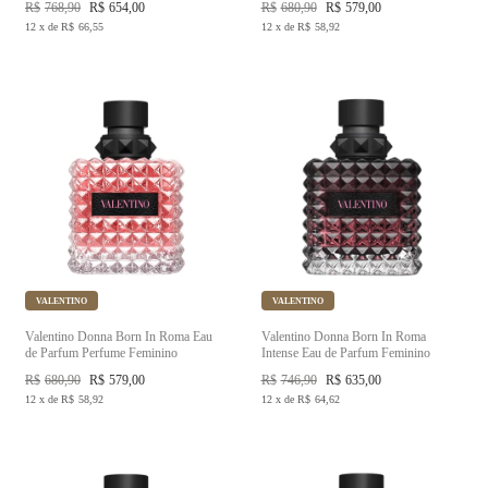
R$
768,90
R$
654,00
R$
680,90
R$
579,00
12
x
de
R$
66,55
12
x
de
R$
58,92
VALENTINO
VALENTINO
Valentino Donna Born In Roma Eau
Valentino Donna Born In Roma
de Parfum Perfume Feminino
Intense Eau de Parfum Feminino
R$
680,90
R$
579,00
R$
746,90
R$
635,00
12
x
de
R$
58,92
12
x
de
R$
64,62