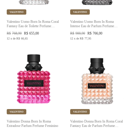
VALENTINO
VALENTINO
Valentino Uomo Born In Roma Coral
Valentino Uomo Born In Roma
Fantasy Eau de Toilette Perfume
Intense Eau de Parfum Perfume
Masculino
Masculino
R$
768,90
R$
655,00
R$
900,90
R$
766,00
12
x
de
R$
66,65
12
x
de
R$
77,95
VALENTINO
VALENTINO
Valentino Donna Born In Roma
Valentino Donna Born In Roma Coral
Extradose Parfum Perfume Feminino
Fantasy Eau de Parfum Perfume
Feminino