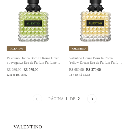
VALENTINO
VALENTINO
Valentino Donna Born In Roma Green
Valentino Donna Born In Roma
Stravaganza Eau de Parfum Perfume
Yellow Dream Eau de Parfum Perfume
Feminino
Feminino
R$
680,90
R$
579,00
R$
680,90
R$
579,00
12
x
de
R$
58,92
12
x
de
R$
58,92
PÁGINA
1
DE
2
VALENTINO