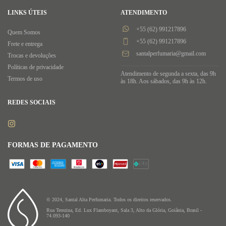
LINKS ÚTEIS
ATENDIMENTO
+55 (62) 991217896
Quem Somos
+55 (62) 991217896
Frete e entrega
santalperfumaria@gmail.com
Trocas e devoluções
Políticas de privacidade
Atendimento de segunda a sexta, das 9h
Termos de uso
às 18h. Aos sábados, das 9h às 12h.
REDES SOCIAIS
FORMAS DE PAGAMENTO
© 2024, Santal Alta Perfumaria. Todos os direitos reservados.
Rua Terezina, Ed. Lux Flamboyant, Sala 3, Alto da Glória, Goiânia, Brasil -
74.093-140