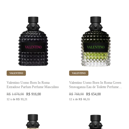
VALENTINO
VALENTINO
Valentino Uomo Born In Roma
Valentino Uomo Born In Roma Green
Extradose Parfum Perfume Masculino
Stravaganza Eau de Toilette Perfume
Masculino
R$
1.076,90
R$
916,00
R$
768,90
R$
654,00
12
x
de
R$
93,21
12
x
de
R$
66,55