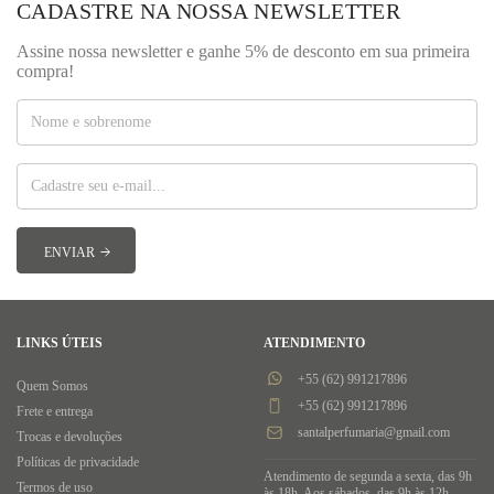
CADASTRE NA NOSSA NEWSLETTER
Assine nossa newsletter e ganhe 5% de desconto em sua primeira
compra!
LINKS ÚTEIS
ATENDIMENTO
+55 (62) 991217896
Quem Somos
+55 (62) 991217896
Frete e entrega
santalperfumaria@gmail.com
Trocas e devoluções
Políticas de privacidade
Atendimento de segunda a sexta, das 9h
Termos de uso
às 18h. Aos sábados, das 9h às 12h.