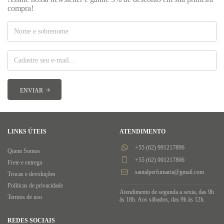
compra!
LINKS ÚTEIS
ATENDIMENTO
+55 (62) 991217896
Quem Somos
+55 (62) 991217896
Frete e entrega
santalperfumaria@gmail.com
Trocas e devoluções
Políticas de privacidade
Atendimento de segunda a sexta, das 9h
Termos de uso
às 18h. Aos sábados, das 9h às 12h.
REDES SOCIAIS