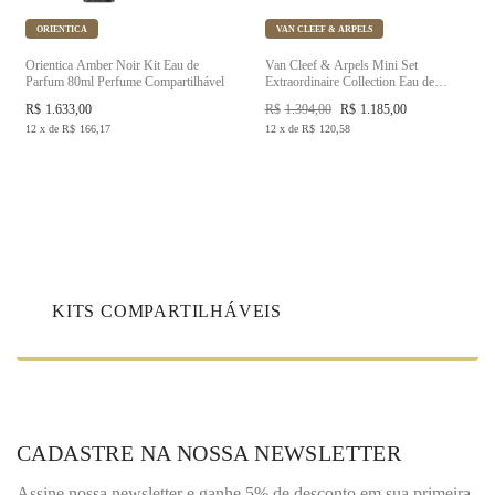
ORIENTICA
VAN CLEEF & ARPELS
Orientica Amber Noir Kit Eau de
Van Cleef & Arpels Mini Set
Parfum 80ml Perfume Compartilhável
Extraordinaire Collection Eau de
Parfum
R$
1.633,00
R$
1.394,00
R$
1.185,00
12
x
de
R$
166,17
12
x
de
R$
120,58
KITS COMPARTILHÁVEIS
CADASTRE NA NOSSA NEWSLETTER
Assine nossa newsletter e ganhe 5% de desconto em sua primeira