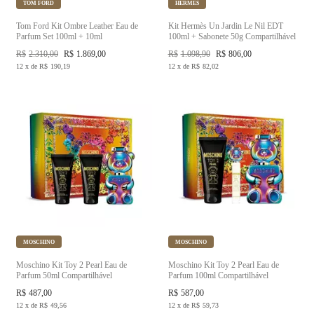
TOM FORD
HERMÈS
Tom Ford Kit Ombre Leather Eau de
Kit Hermès Un Jardin Le Nil EDT
Parfum Set 100ml + 10ml
100ml + Sabonete 50g Compartilhável
R$
2.310,00
R$
1.869,00
R$
1.098,90
R$
806,00
12
x
de
R$
190,19
12
x
de
R$
82,02
MOSCHINO
MOSCHINO
Moschino Kit Toy 2 Pearl Eau de
Moschino Kit Toy 2 Pearl Eau de
Parfum 50ml Compartilhável
Parfum 100ml Compartilhável
R$
487,00
R$
587,00
12
x
de
R$
49,56
12
x
de
R$
59,73