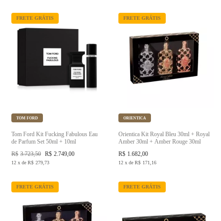
FRETE GRÁTIS
FRETE GRÁTIS
TOM FORD
ORIENTICA
Tom Ford Kit Fucking Fabulous Eau
Orientica Kit Royal Bleu 30ml + Royal
de Parfum Set 50ml + 10ml
Amber 30ml + Amber Rouge 30ml
R$
3.723,50
R$
2.749,00
R$
1.682,00
12
x
de
R$
279,73
12
x
de
R$
171,16
FRETE GRÁTIS
FRETE GRÁTIS