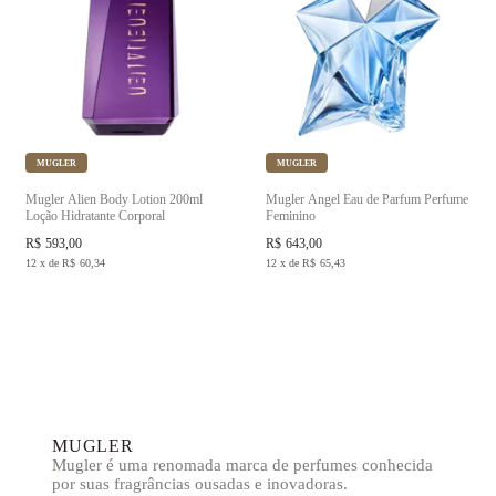
MUGLER
MUGLER
Mugler Alien Body Lotion 200ml
Mugler Angel Eau de Parfum Perfume
Loção Hidratante Corporal
Feminino
R$
593,00
R$
643,00
12
x
de
R$
60,34
12
x
de
R$
65,43
MUGLER
Mugler é uma renomada marca de perfumes conhecida
por suas fragrâncias ousadas e inovadoras.