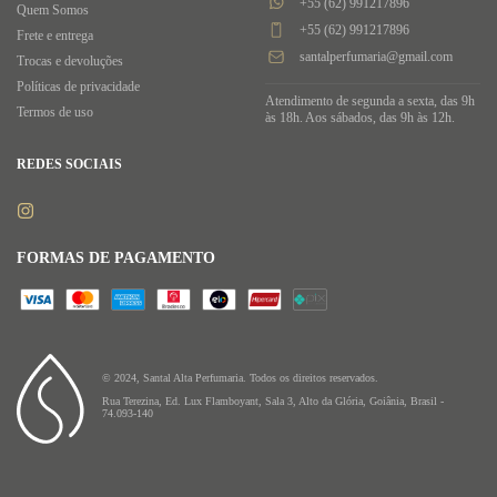
+55 (62) 991217896
Quem Somos
+55 (62) 991217896
Frete e entrega
santalperfumaria@gmail.com
Trocas e devoluções
Políticas de privacidade
Atendimento de segunda a sexta, das 9h
Termos de uso
às 18h. Aos sábados, das 9h às 12h.
REDES SOCIAIS
FORMAS DE PAGAMENTO
© 2024, Santal Alta Perfumaria. Todos os direitos reservados.
Rua Terezina, Ed. Lux Flamboyant, Sala 3, Alto da Glória, Goiânia, Brasil -
74.093-140