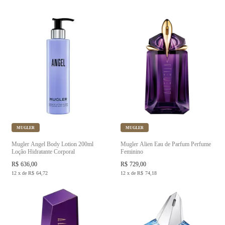
MUGLER
MUGLER
Mugler Angel Body Lotion 200ml
Mugler Alien Eau de Parfum Perfume
Loção Hidratante Corporal
Feminino
R$
636,00
R$
729,00
12
x
de
R$
64,72
12
x
de
R$
74,18