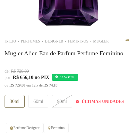
INÍCIO
PERFUMES
DESIGNER
FEMININOS
MUGLER
Mugler Alien Eau de Parfum Perfume Feminino
de:
R$
729,00
R$
656,10
no PIX
por:
10 % OFF
ou
R$
729,00
em
12
x de
R$
74,18
30ml
60ml
90ml
ÚLTIMAS UNIDADES
Perfume Designer
Feminino