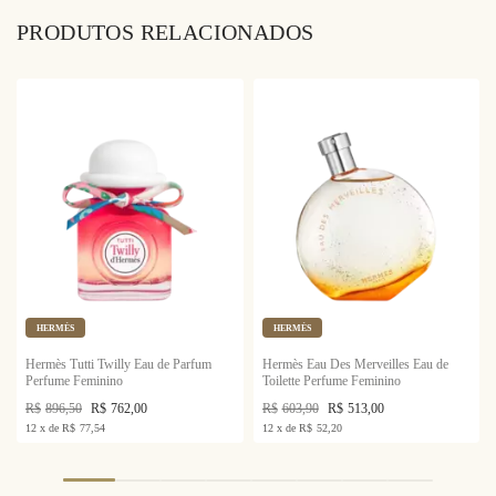
PRODUTOS RELACIONADOS
HERMÈS
HERMÈS
Hermès Tutti Twilly Eau de Parfum
Hermès Eau Des Merveilles Eau de
Perfume Feminino
Toilette Perfume Feminino
R$
896,50
R$
762,00
R$
603,90
R$
513,00
12
x
de
R$
77,54
12
x
de
R$
52,20