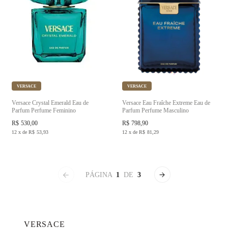
VERSACE
VERSACE
Versace Crystal Emerald Eau de
Versace Eau Fraîche Extreme Eau de
Parfum Perfume Feminino
Parfum Perfume Masculino
R$
530,00
R$
798,90
12
x
de
R$
53,93
12
x
de
R$
81,29
PÁGINA
1
DE
3
VERSACE