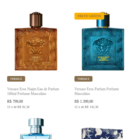
FRETE GRÁTIS
VERSACE
VERSACE
Versace Eros Najim Eau de Parfum
Versace Eros Parfum Perfume
100ml Perfume Masculino
Masculino
R$
799,00
R$
1.399,00
12
x
de
R$
81,30
12
x
de
R$
142,36