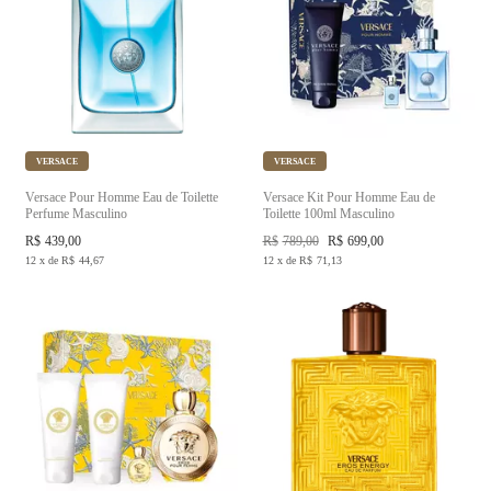
VERSACE
VERSACE
Versace Pour Homme Eau de Toilette
Versace Kit Pour Homme Eau de
Perfume Masculino
Toilette 100ml Masculino
R$
439,00
R$
789,00
R$
699,00
12
x
de
R$
44,67
12
x
de
R$
71,13