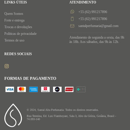
LINKS ÚTEIS
ATENDIMENTO
+55 (62) 991217896
Quem Somos
+55 (62) 991217896
Frete e entrega
santalperfumaria@gmail.com
Trocas e devoluções
Políticas de privacidade
Atendimento de segunda a sexta, das 9h
Termos de uso
às 18h. Aos sábados, das 9h às 12h.
REDES SOCIAIS
FORMAS DE PAGAMENTO
© 2024, Santal Alta Perfumaria. Todos os direitos reservados.
Rua Terezina, Ed. Lux Flamboyant, Sala 3, Alto da Glória, Goiânia, Brasil -
74.093-140