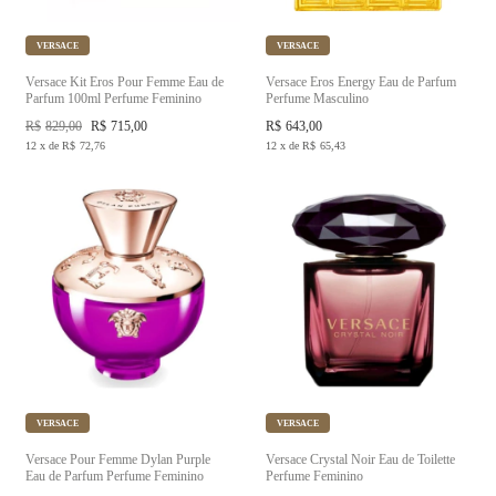
VERSACE
VERSACE
Versace Kit Eros Pour Femme Eau de
Versace Eros Energy Eau de Parfum
Parfum 100ml Perfume Feminino
Perfume Masculino
R$
829,00
R$
715,00
R$
643,00
12
x
de
R$
72,76
12
x
de
R$
65,43
VERSACE
VERSACE
Versace Pour Femme Dylan Purple
Versace Crystal Noir Eau de Toilette
Eau de Parfum Perfume Feminino
Perfume Feminino