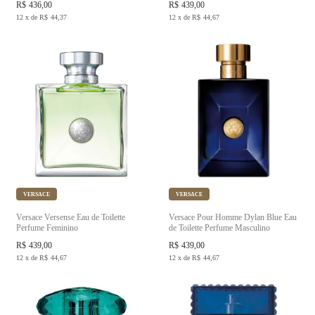
R$
436,00
R$
439,00
12
x
de
R$
44,37
12
x
de
R$
44,67
VERSACE
VERSACE
Versace Versense Eau de Toilette
Versace Pour Homme Dylan Blue Eau
Perfume Feminino
de Toilette Perfume Masculino
R$
439,00
R$
439,00
12
x
de
R$
44,67
12
x
de
R$
44,67