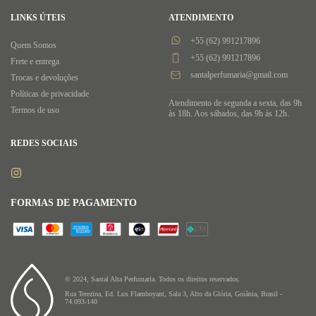
LINKS ÚTEIS
ATENDIMENTO
+55 (62) 991217896
Quem Somos
+55 (62) 991217896
Frete e entrega
santalperfumaria@gmail.com
Trocas e devoluções
Políticas de privacidade
Atendimento de segunda a sexta, das 9h
Termos de uso
às 18h. Aos sábados, das 9h às 12h.
REDES SOCIAIS
FORMAS DE PAGAMENTO
© 2024, Santal Alta Perfumaria. Todos os direitos reservados.
Rua Terezina, Ed. Lux Flamboyant, Sala 3, Alto da Glória, Goiânia, Brasil -
74.093-140