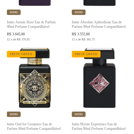
INITIO
INITIO
Initio Atomic Rose Eau de Parfum
Initio Absolute Aphrodisiac Eau de
90ml Perfume Compartilhável
Parfum 90ml Perfume Compartilhável
R$
3.645,00
R$
3.555,00
12
x
de
R$
370,91
12
x
de
R$
361,75
FRETE GRÁTIS
FRETE GRÁTIS
INITIO
INITIO
Initio Oud for Greatness Eau de
Initio Mystic Experience Eau de
Parfum 90ml Perfume Compartilhável
Parfum 90ml Perfume Compartilhável