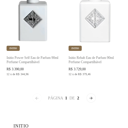
INITIO
INITIO
Initio Power Self Eau de Parfum 90ml
Initio Rehab Eau de Parfum 90ml
Perfume Compartilhável
Perfume Compartilhável
R$
3.390,00
R$
3.729,00
12
x
de
R$
344,96
12
x
de
R$
379,46
PÁGINA
1
DE
2
INITIO