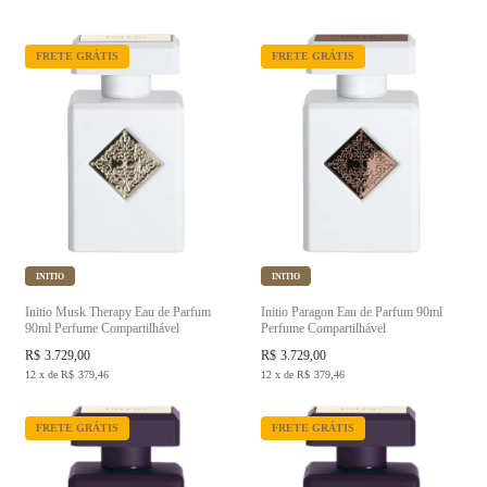
FRETE GRÁTIS
FRETE GRÁTIS
INITIO
INITIO
Initio Musk Therapy Eau de Parfum
Initio Paragon Eau de Parfum 90ml
90ml Perfume Compartilhável
Perfume Compartilhável
R$
3.729,00
R$
3.729,00
12
x
de
R$
379,46
12
x
de
R$
379,46
FRETE GRÁTIS
FRETE GRÁTIS