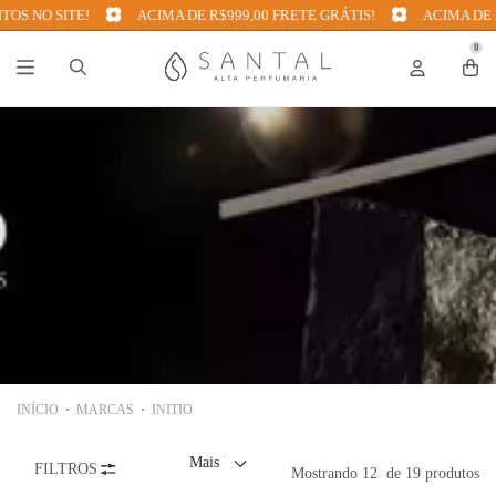
 NO SITE!
ACIMA DE R$999,00 FRETE GRÁTIS!
ACIMA DE R$9
0
INÍCIO
MARCAS
INITIO
FILTROS
Mostrando
12
de 19 produtos