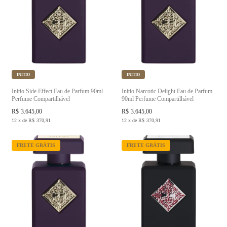
INITIO
INITIO
Initio Side Effect Eau de Parfum 90ml
Initio Narcotic Delight Eau de Parfum
Perfume Compartilhável
90ml Perfume Compartilhável
R$
3.645,00
R$
3.645,00
12
x
de
R$
370,91
12
x
de
R$
370,91
FRETE GRÁTIS
FRETE GRÁTIS