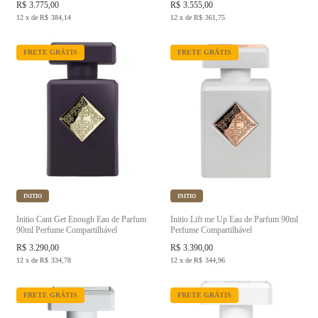
R$
3.775,00
R$
3.555,00
12
x
de
R$
384,14
12
x
de
R$
361,75
FRETE GRÁTIS
FRETE GRÁTIS
INITIO
INITIO
Initio Cant Get Enough Eau de Parfum
Initio Lift me Up Eau de Parfum 90ml
90ml Perfume Compartilhável
Perfume Compartilhável
R$
3.290,00
R$
3.390,00
12
x
de
R$
334,78
12
x
de
R$
344,96
FRETE GRÁTIS
FRETE GRÁTIS