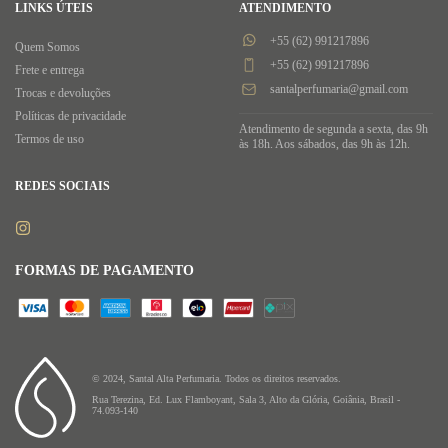
LINKS ÚTEIS
ATENDIMENTO
+55 (62) 991217896
Quem Somos
+55 (62) 991217896
Frete e entrega
santalperfumaria@gmail.com
Trocas e devoluções
Políticas de privacidade
Atendimento de segunda a sexta, das 9h
Termos de uso
às 18h. Aos sábados, das 9h às 12h.
REDES SOCIAIS
FORMAS DE PAGAMENTO
© 2024, Santal Alta Perfumaria. Todos os direitos reservados.
Rua Terezina, Ed. Lux Flamboyant, Sala 3, Alto da Glória, Goiânia, Brasil -
74.093-140