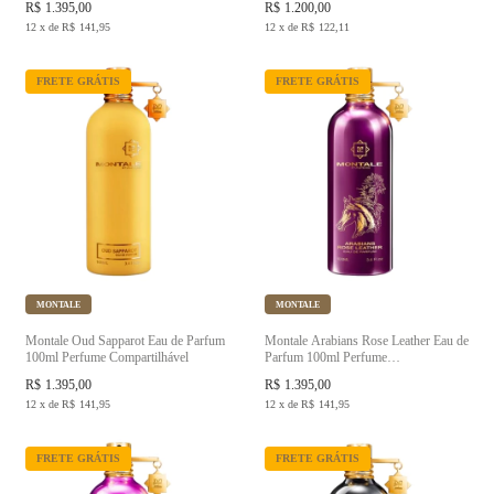
R$
1.395,00
R$
1.200,00
12
x
de
R$
141,95
12
x
de
R$
122,11
FRETE GRÁTIS
FRETE GRÁTIS
MONTALE
MONTALE
Montale Oud Sapparot Eau de Parfum
Montale Arabians Rose Leather Eau de
100ml Perfume Compartilhável
Parfum 100ml Perfume
Compartilhável
R$
1.395,00
R$
1.395,00
12
x
de
R$
141,95
12
x
de
R$
141,95
FRETE GRÁTIS
FRETE GRÁTIS