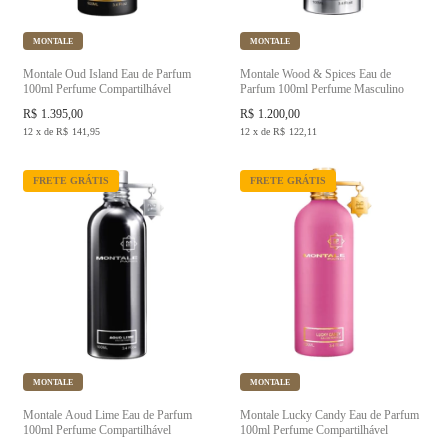
MONTALE
MONTALE
Montale Oud Island Eau de Parfum
Montale Wood & Spices Eau de
100ml Perfume Compartilhável
Parfum 100ml Perfume Masculino
R$
1.395,00
R$
1.200,00
12
x
de
R$
141,95
12
x
de
R$
122,11
FRETE GRÁTIS
FRETE GRÁTIS
MONTALE
MONTALE
Montale Aoud Lime Eau de Parfum
Montale Lucky Candy Eau de Parfum
100ml Perfume Compartilhável
100ml Perfume Compartilhável