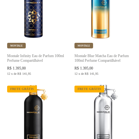
MONTALE
MONTALE
Montale Infinity Eau de Parfum 100ml
Montale Blue Matcha Eau de Parfum
Perfume Compartilhável
100ml Perfume Compartilhável
R$
1.395,00
R$
1.395,00
12
x
de
R$
141,95
12
x
de
R$
141,95
FRETE GRÁTIS
FRETE GRÁTIS