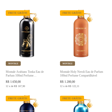
FRETE GRÁTIS
FRETE GRÁTIS
MONTALE
MONTALE
Montale Arabians Tonka Eau de
Montale Holy Neroli Eau de Parfum
Parfum 100ml Perfume
100ml Perfume Compartilhável
Compartilhável
R$
1.650,00
R$
1.200,00
12
x
de
R$
167,90
12
x
de
R$
122,11
FRETE GRÁTIS
FRETE GRÁTIS