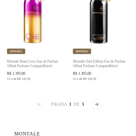
MONTALE
MONTALE
Montale Beast Love Eau de Parfum
Montale Oud Edition Eau de Parfum
100ml Perfume Compartilhável
100ml Perfume Compartilhável
R$
1.395,00
R$
1.395,00
12
x
de
R$
141,95
12
x
de
R$
141,95
PÁGINA
1
DE
5
MONTALE