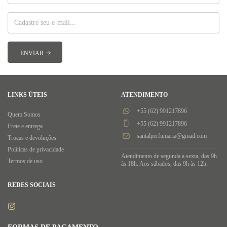
LINKS ÚTEIS
ATENDIMENTO
+55 (62) 991217896
Quem Somos
+55 (62) 991217896
Frete e entrega
santalperfumaria@gmail.com
Trocas e devoluções
Políticas de privacidade
Atendimento de segunda a sexta, das 9h
Termos de uso
às 18h. Aos sábados, das 9h às 12h.
REDES SOCIAIS