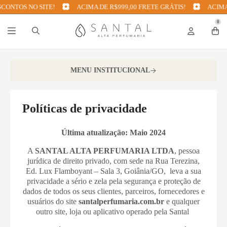
NTOS NO SITE!
ACIMA DE R$999,00 FRETE GRÁTIS!
ACIMA DE
0
MENU INSTITUCIONAL
Políticas de privacidade
Última atualização: Maio 2024
A
SANTAL ALTA PERFUMARIA LTDA
, pessoa
jurídica de direito privado, com sede na Rua Terezina,
Ed. Lux Flamboyant – Sala 3, Goiânia/GO, leva a sua
privacidade a sério e zela pela segurança e proteção de
dados de todos os seus clientes, parceiros, fornecedores e
usuários do site
santalperfumaria.com.br
e qualquer
outro site, loja ou aplicativo operado pela Santal