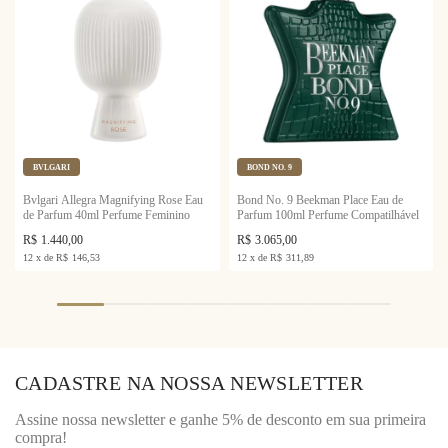
BVLGARI
BOND NO. 9
Bvlgari Allegra Magnifying Rose Eau
Bond No. 9 Beekman Place Eau de
de Parfum 40ml Perfume Feminino
Parfum 100ml Perfume Compatilhável
R$
1.440,00
R$
3.065,00
12
x
de
R$
146,53
12
x
de
R$
311,89
CADASTRE NA NOSSA NEWSLETTER
Assine nossa newsletter e ganhe 5% de desconto em sua primeira
compra!