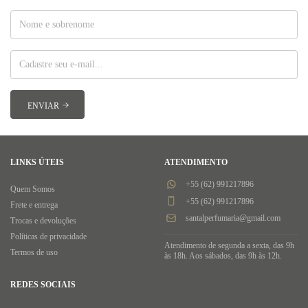
LINKS ÚTEIS
ATENDIMENTO
+55 (62) 991217896
Quem Somos
+55 (62) 991217896
Frete e entrega
santalperfumaria@gmail.com
Trocas e devoluções
Políticas de privacidade
Atendimento de segunda a sexta, das 9h
Termos de uso
às 18h. Aos sábados, das 9h às 12h.
REDES SOCIAIS