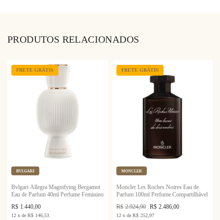
PRODUTOS RELACIONADOS
FRETE GRÁTIS
FRETE GRÁTIS
BVLGARI
MONCLER
Bvlgari Allegra Magnifying Bergamot
Moncler Les Roches Noires Eau de
Eau de Parfum 40ml Perfume Feminino
Parfum 100ml Perfume Compartilhável
R$
1.440,00
R$
2.924,90
R$
2.486,00
12
x
de
R$
146,53
12
x
de
R$
252,97