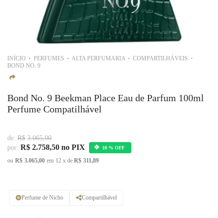
INÍCIO
PERFUMES
ALTA PERFUMARIA
COMPARTILHÁVEIS
BOND NO. 9
Bond No. 9 Beekman Place Eau de Parfum 100ml
Perfume Compatilhável
de:
R$
3.065,00
R$
2.758,50
no PIX
por:
10 % OFF
ou
R$
3.065,00
em
12
x de
R$
311,89
Perfume de Nicho
Compartilhável