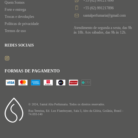
+55 (62) 991217896
Quem Somos
+55 (62) 991217896
Frete e entrega
santalperfumaria@gmail.com
Trocas e devoluções
Políticas de privacidade
Atendimento de segunda a sexta, das 9h
Termos de uso
às 18h. Aos sábados, das 9h às 12h.
REDES SOCIAIS
FORMAS DE PAGAMENTO
© 2024, Santal Alta Perfumaria. Todos os direitos reservados.
Rua Terezina, Ed. Lux Flamboyant, Sala 3, Alto da Glória, Goiânia, Brasil -
74.093-140