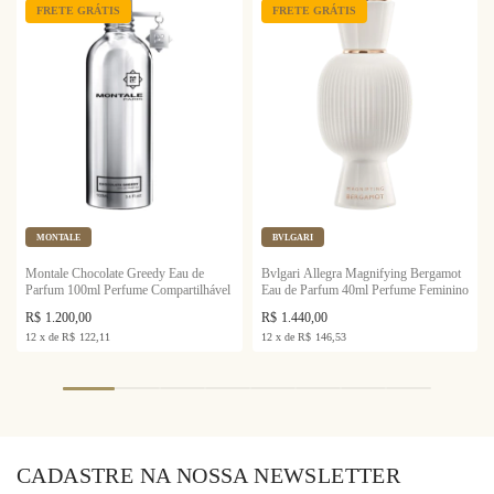
FRETE GRÁTIS
FRETE GRÁTIS
MONTALE
BVLGARI
Montale Chocolate Greedy Eau de
Bvlgari Allegra Magnifying Bergamot
Parfum 100ml Perfume Compartilhável
Eau de Parfum 40ml Perfume Feminino
R$
1.200,00
R$
1.440,00
12
x
de
R$
122,11
12
x
de
R$
146,53
CADASTRE NA NOSSA NEWSLETTER