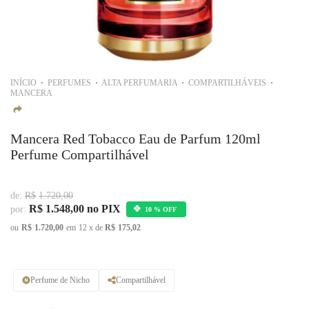
INÍCIO
PERFUMES
ALTA PERFUMARIA
COMPARTILHÁVEIS
MANCERA
Mancera Red Tobacco Eau de Parfum 120ml
Perfume Compartilhável
de:
R$
1.720,00
R$
1.548,00
no PIX
por:
10 % OFF
ou
R$
1.720,00
em
12
x de
R$
175,02
Perfume de Nicho
Compartilhável