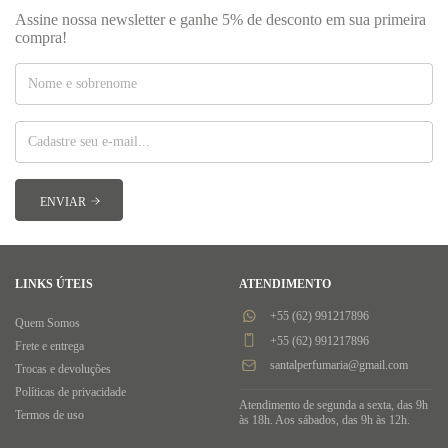
Assine nossa newsletter e ganhe 5% de desconto em sua primeira
compra!
LINKS ÚTEIS
ATENDIMENTO
+55 (62) 991217896
Quem Somos
+55 (62) 991217896
Frete e entrega
santalperfumaria@gmail.com
Trocas e devoluções
Políticas de privacidade
Atendimento de segunda a sexta, das 9h
Termos de uso
às 18h. Aos sábados, das 9h às 12h.