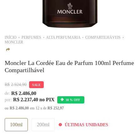
INÍCIO
PERFUMES
ALTA PERFUMARIA
COMPARTILHÁVEIS
MONCLER
Moncler La Cordée Eau de Parfum 100ml Perfume
Compartilhável
R$
2.924,90
SALE
R$
2.486,00
de:
R$
2.237,40
no PIX
por:
10 % OFF
ou
R$
2.486,00
em
12
x de
R$
252,97
100ml
200ml
ÚLTIMAS UNIDADES