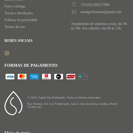
+55 (62) 991217896
Frete e entrega
santalperfumaria@gmail.com
Trocas e devoluções
Políticas de privacidade
Atendimento de segunda a sexta, das 9h
Termos de uso
às 18h. Aos sábados, das 9h às 12h.
REDES SOCIAIS
FORMAS DE PAGAMENTO
© 2024, Santal Alta Perfumaria. Todos os direitos reservados.
Rua Terezina, Ed. Lux Flamboyant, Sala 3, Alto da Glória, Goiânia, Brasil -
74.093-140
Meios de envio