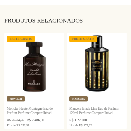
PRODUTOS RELACIONADOS
FRETE GRÁTIS
FRETE GRÁTIS
MONCLER
MANCERA
Moncler Haute Montagne Eau de
Mancera Black Line Eau de Parfum
Parfum Perfume Compartilhável
120ml Perfume Compartilhável
R$
2.924,90
R$
2.486,00
R$
1.720,00
12
x
de
R$
252,97
12
x
de
R$
175,02