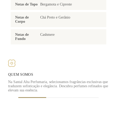
Notas de Topo
Bergamota e Cipreste
Notas de
Chá Preto e Gerânio
Corpo
Notas de
Cashmere
Fundo
QUEM SOMOS
Na Santal Alta Perfumaria, selecionamos fragrâncias exclusivas que
traduzem sofisticação e elegância. Descubra perfumes refinados que
F
elevam sua essência.