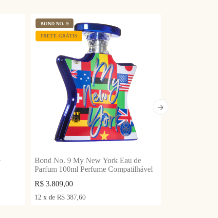
BOND NO. 9
MONCLER
FRETE GRÁTIS
FRETE GRÁTIS
e
Bond No. 9 My New York Eau de
Moncler Les R
Parfum 100ml Perfume Compatilhável
Parfum 100ml 
R$
3.809,00
R$
R$
2.924,90
12
x
de
R$
387,60
12
x
de
R$
252,