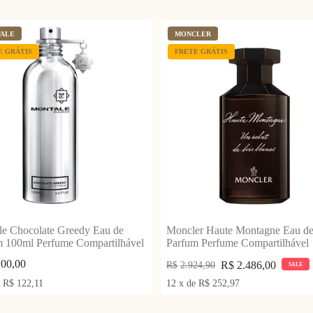
ALE
MONCLER
E GRÁTIS
FRETE GRÁTIS
e Chocolate Greedy Eau de
Moncler Haute Montagne Eau d
m 100ml Perfume Compartilhável
Parfum Perfume Compartilhável
200,00
R$
2.486,00
R$
2.924,90
SALE
e
R$
122,11
12
x
de
R$
252,97