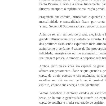
Pablo Picasso, a ação é a chave fundamental par
Success incorpora o espírito de realização pessoal 
Fragrância que encanta, brinca com o quente e o
masculinidade e sensualidade ficam por cont
Ylang. Secret Of Success captura o poder do acas
Além de ser um símbolo de prazer, elegância e 
grande influência em nosso estado de espírito. Es
dos perfumes estão sendo exploradas mais afundo
assim como o perfume, é capaz de lhe proporcio
felicidade, energizando ou lhe acalmando; pode
sua imagem pessoal e também a despertar suas habi
Ambos, perfumes e chás são capazes de gerar 
afetam seu pensamento. Sabe-se que quando a pes
capaz de atrair pessoas e circunstâncias enriq
escolher seu chá ou seu perfume, é possível i
espírito, criando sua energia e sua identidade.
Vamos descobrir e explorar estados de espírito
senso de humor e generosidade através de expre
capaz de escolher e mudar seu estado de espírito.