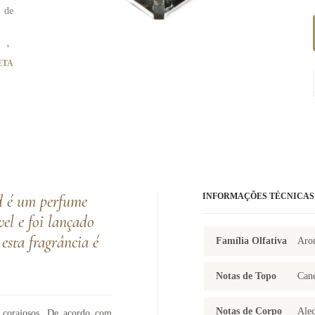
o de
 da
 por
ETA
ess
, o
 de
stão
chá,
 um
s e
lhe
ando
nd é um perfume
INFORMAÇÕES TÉCNICAS
gem
as e
l e foi lançado
 seu
o de
esta fragrância é
Família Olfativa
Aro
tes,
 de
udar
Notas de Topo
Cane
Notas de Corpo
Alec
s corajosos. De acordo com