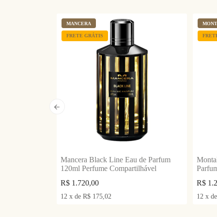
MANCERA
MONT
FRETE GRÁTIS
FRET
ardenia Eau
Mancera Black Line Eau de Parfum
Montal
me
120ml Perfume Compartilhável
Parfu
R$
1.720,00
R$
1.
12
x
de
R$
175,02
12
x
d