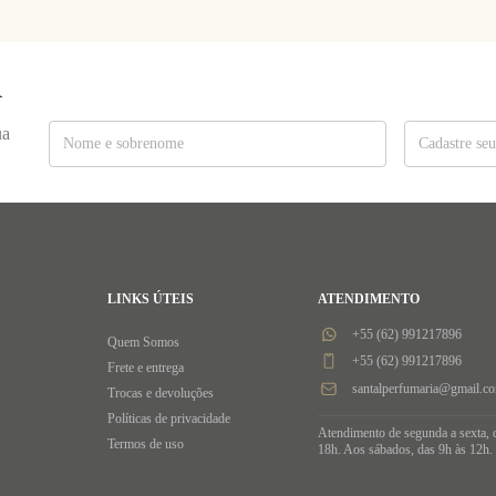
R
ua
LINKS ÚTEIS
ATENDIMENTO
+55 (62) 991217896
Quem Somos
+55 (62) 991217896
Frete e entrega
santalperfumaria@gmail.c
Trocas e devoluções
Políticas de privacidade
Atendimento de segunda a sexta, 
Termos de uso
18h. Aos sábados, das 9h às 12h.