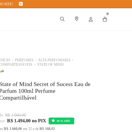
O SITE!
0
INÍCIO
PERFUMES
ALTA PERFUMARIA
COMPARTILHÁVEIS
STATE OF MIND
State of Mind Secret of Sucess Eau de
Parfum 100ml Perfume
Compartilhável
de:
R$
1.660,00
R$
1.494,00
no PIX
por:
10 % OFF
ou
R$
1.660,00
em
12
x de
R$
168,92