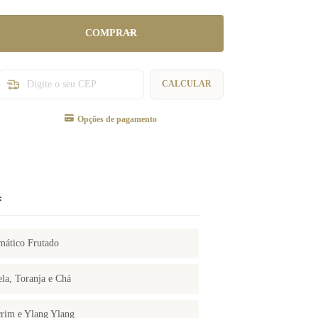
Entregas para o CEP:
CALCULAR
Opções de pagamento
:
mático Frutado
la, Toranja e Chá
rim e Ylang Ylang