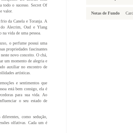
a todo o sucesso. Secret Of
e valor.
Notas de Fundo
Car
 frio da Canela e Toranja. A
a do Alecrim, Oud e Ylang
o na vida de uma pessoa.
luxo, o perfume possui uma
sas propriedades fascinantes
 neste novo conceito. O chá,
nar um momento de alegria e
ndo auxiliar no encontro de
lidades artísticas.
emoções e sentimentos que
soa está bem consigo, ela é
uecedoras para sua vida. Ao
nfluenciar o seu estado de
s diferentes, como sedução,
ssões olfativas. Cada um é