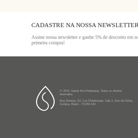
CADASTRE NA NOSSA NEWSLETTE
Assine nossa newsletter e ganhe 5% de desconto em s
primeira compra!
© 2024, Santal Alta Perfumaria. Todos os direitos
reservados.
Rua Terezina, Ed. Lux Flamboyant, Sala 3, Alto da Glória,
Goiânia, Brasil - 74.093-140