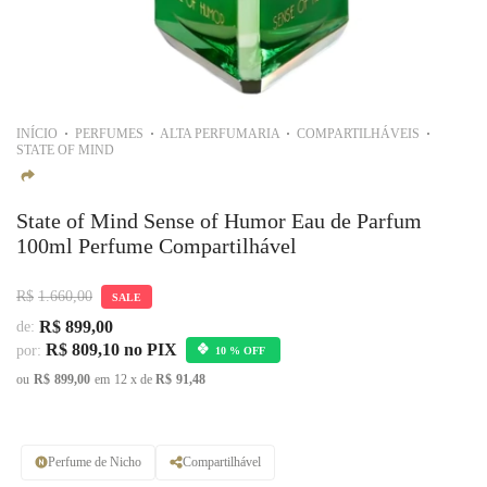
INÍCIO
PERFUMES
ALTA PERFUMARIA
COMPARTILHÁVEIS
STATE OF MIND
State of Mind Sense of Humor Eau de Parfum
100ml Perfume Compartilhável
R$
1.660,00
SALE
R$
899,00
de:
R$
809,10
no PIX
por:
10 % OFF
ou
R$
899,00
em
12
x de
R$
91,48
Perfume de Nicho
Compartilhável