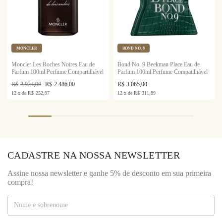
MONCLER
BOND NO. 9
Moncler Les Roches Noires Eau de
Bond No. 9 Beekman Place Eau de
Parfum 100ml Perfume Compartilhável
Parfum 100ml Perfume Compatilhável
R$
2.924,90
R$
2.486,00
R$
3.065,00
12
x
de
R$
252,97
12
x
de
R$
311,89
CADASTRE NA NOSSA NEWSLETTER
Assine nossa newsletter e ganhe 5% de desconto em sua primeira
compra!