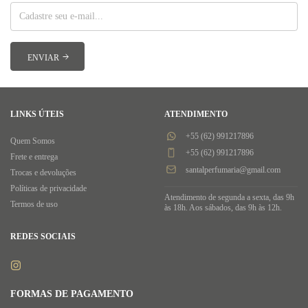
LINKS ÚTEIS
ATENDIMENTO
+55 (62) 991217896
Quem Somos
+55 (62) 991217896
Frete e entrega
santalperfumaria@gmail.com
Trocas e devoluções
Políticas de privacidade
Atendimento de segunda a sexta, das 9h
Termos de uso
às 18h. Aos sábados, das 9h às 12h.
REDES SOCIAIS
FORMAS DE PAGAMENTO