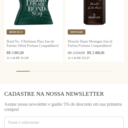
BOND NO. 9
MONCLER
Bond No. 9 Beekman Place Eau de
Moncler Haute Montagne Eau de
Parfum 100ml Perfume Compatilhável
Parfum Perfume Compartilhável
R$
3.065,00
R$
2.924,90
R$
2.486,00
12
x
de
R$
311,89
12
x
de
R$
252,97
CADASTRE NA NOSSA NEWSLETTER
Assine nossa newsletter e ganhe 5% de desconto em sua primeira
compra!