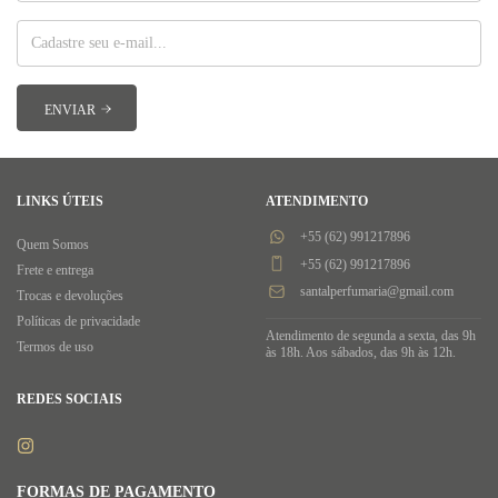
LINKS ÚTEIS
ATENDIMENTO
+55 (62) 991217896
Quem Somos
+55 (62) 991217896
Frete e entrega
santalperfumaria@gmail.com
Trocas e devoluções
Políticas de privacidade
Atendimento de segunda a sexta, das 9h
Termos de uso
às 18h. Aos sábados, das 9h às 12h.
REDES SOCIAIS
FORMAS DE PAGAMENTO