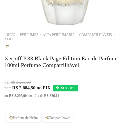
INÍCIO
PERFUMES
ALTA PERFUMARIA
COMPARTILHÁVEIS
XERJOFF
Xerjoff P.33 Blank Page Edition Eau de Parfum
100ml Perfume Compartilhável
de:
R$
3.205,00
R$
2.884,50
no PIX
por:
10 % OFF
ou
R$
3.205,00
em
12
x de
R$
326,14
Perfume de Nicho
Compartilhável