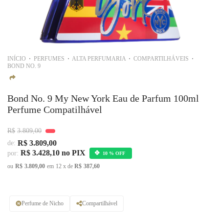
INÍCIO
PERFUMES
ALTA PERFUMARIA
COMPARTILHÁVEIS
BOND NO. 9
Bond No. 9 My New York Eau de Parfum 100ml
Perfume Compatilhável
R$
3.809,00
R$
3.809,00
de:
R$
3.428,10
no PIX
por:
10 % OFF
ou
R$
3.809,00
em
12
x de
R$
387,60
Perfume de Nicho
Compartilhável