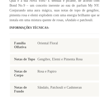
Qual é a sua Nova York? É sensual e picante, de acordo com
Bond No.9 – um conceito inerente ao eau de parfum My NY.
Conjurando uma aura mágica, suas notas de topo de gengibre,
pimenta rosa e elemi explodem com uma energia brilhante que se
instala em uma mistura quente de rosas, sAndalo e patchouli.
INFORMAÇÕES TÉCNICAS:
Família
Oriental Floral
Olfativa
Notas de Topo
Gengibre, Elemi e Pimenta Rosa
Notas de
Rosa e Papiro
Corpo
Notas de
Sândalo, Patchouli e Cashmeran
Fundo