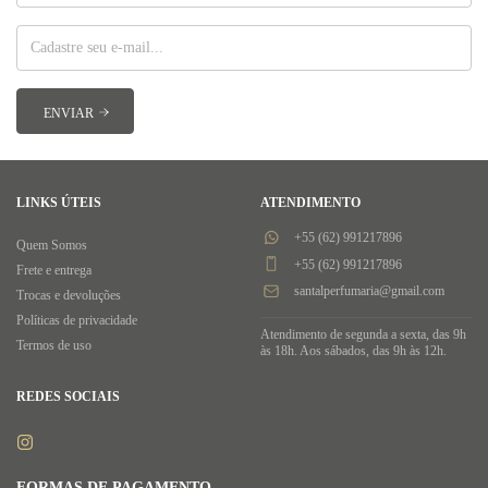
LINKS ÚTEIS
ATENDIMENTO
+55 (62) 991217896
Quem Somos
+55 (62) 991217896
Frete e entrega
santalperfumaria@gmail.com
Trocas e devoluções
Políticas de privacidade
Atendimento de segunda a sexta, das 9h
Termos de uso
às 18h. Aos sábados, das 9h às 12h.
REDES SOCIAIS
FORMAS DE PAGAMENTO