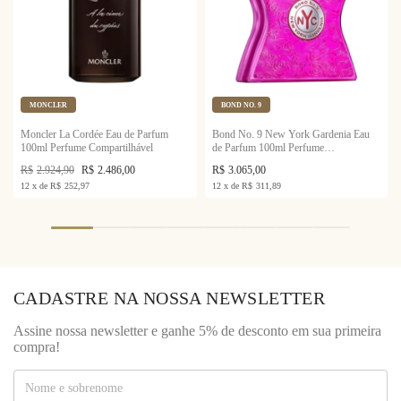
MONCLER
BOND NO. 9
Moncler La Cordée Eau de Parfum
Bond No. 9 New York Gardenia Eau
100ml Perfume Compartilhável
de Parfum 100ml Perfume
Compartilhável
R$
2.924,90
R$
2.486,00
R$
3.065,00
12
x
de
R$
252,97
12
x
de
R$
311,89
CADASTRE NA NOSSA NEWSLETTER
Assine nossa newsletter e ganhe 5% de desconto em sua primeira
compra!