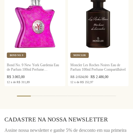
BOND NO. 9
MONCLER
Bond No. 9 New York Gardenia Eau
Moncler Les Roches Noires Eau de
de Parfum 100ml Perfume
Parfum 100ml Perfume Compartilhável
Compartilhável
R$
3.065,00
R$
2.924,90
R$
2.486,00
12
x
de
R$
311,89
12
x
de
R$
252,97
CADASTRE NA NOSSA NEWSLETTER
Assine nossa newsletter e ganhe 5% de desconto em sua primeira