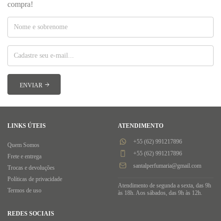
compra!
LINKS ÚTEIS
ATENDIMENTO
+55 (62) 991217896
Quem Somos
+55 (62) 991217896
Frete e entrega
santalperfumaria@gmail.com
Trocas e devoluções
Políticas de privacidade
Atendimento de segunda a sexta, das 9h
Termos de uso
às 18h. Aos sábados, das 9h às 12h.
REDES SOCIAIS