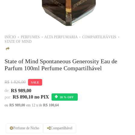
INÍCIO
PERFUMES
ALTA PERFUMARIA
COMPARTILHÁVEIS
STATE OF MIND
State of Mind Spontaneous Generosity Eau de
Parfum 100ml Perfume Compartilhável
R$
1.826,00
SALE
R$
989,00
de:
R$
890,10
no PIX
por:
10 % OFF
ou
R$
989,00
em
12
x de
R$
100,64
Perfume de Nicho
Compartilhável