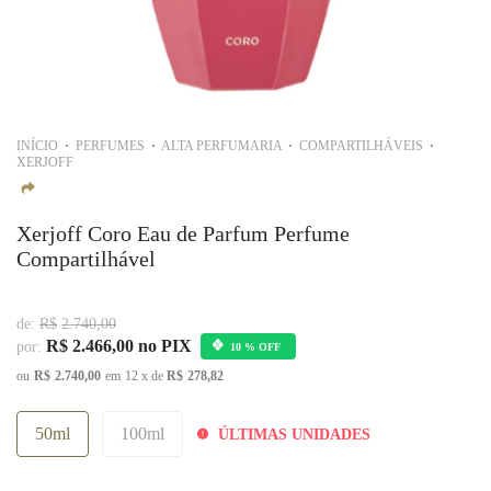
INÍCIO
PERFUMES
ALTA PERFUMARIA
COMPARTILHÁVEIS
XERJOFF
Xerjoff Coro Eau de Parfum Perfume
Compartilhável
de:
R$
2.740,00
R$
2.466,00
no PIX
por:
10 % OFF
ou
R$
2.740,00
em
12
x de
R$
278,82
50ml
100ml
ÚLTIMAS UNIDADES