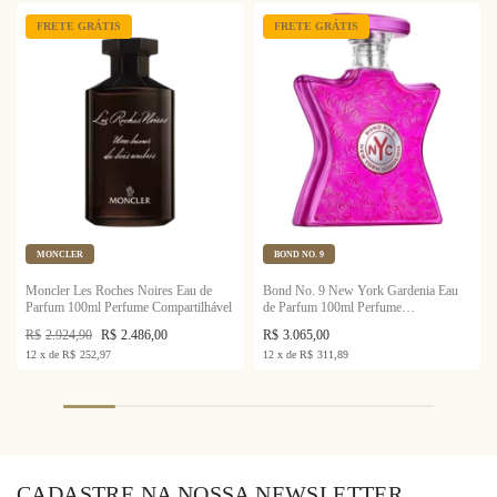
FRETE GRÁTIS
FRETE GRÁTIS
MONCLER
BOND NO. 9
Moncler Les Roches Noires Eau de
Bond No. 9 New York Gardenia Eau
Parfum 100ml Perfume Compartilhável
de Parfum 100ml Perfume
Compartilhável
R$
2.924,90
R$
2.486,00
R$
3.065,00
12
x
de
R$
252,97
12
x
de
R$
311,89
CADASTRE NA NOSSA NEWSLETTER