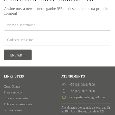
Assine nossa newsletter e ganhe 5% de desconto em sua primeira
compra!
LINKS ÚTEIS
ATENDIMENTO
+55 (62) 991217896
Quem Somos
+55 (62) 991217896
Frete e entrega
santalperfumaria@gmail.com
Trocas e devoluções
Políticas de privacidade
Atendimento de segunda a sexta, das 9h
Termos de uso
às 18h. Aos sábados, das 9h às 12h.